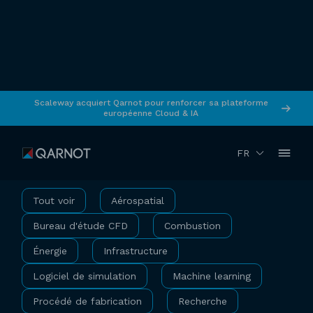
Scaleway acquiert Qarnot pour renforcer sa plateforme
européenne Cloud & IA
Cas Clients
FR
Tout voir
Aérospatial
Bureau d'étude CFD
Combustion
Énergie
Infrastructure
Logiciel de simulation
Machine learning
Procédé de fabrication
Recherche