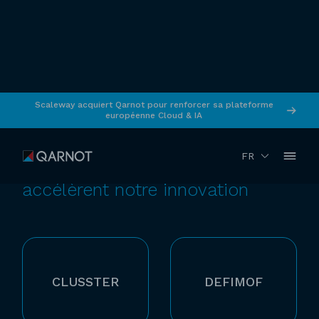
Scaleway acquiert Qarnot pour renforcer sa plateforme
européenne Cloud & IA
Soutiens de Qarnot
FR
Comment les soutiens publics
accélèrent notre innovation
CLUSSTER
DEFIMOF