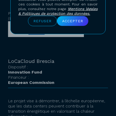
WP5 - SW Developping Qarnot's services
ces cookies à tout moment. Pour en savoir
portfolio
plus, consultez notre page
Mentions légales
Projet co-financé par la Commission Européenne
& Politiques de protection des données.
(EIC Accelerator, n°190117429).
REFUSER
ACCEPTER
LoCaCloud Brescia
Dispositif :
Innovation Fund
Financeur :
European Commission
Le projet vise à démontrer, à l’échelle européenne,
que les data centers peuvent contribuer à la
transition énergétique en valorisant la chaleur