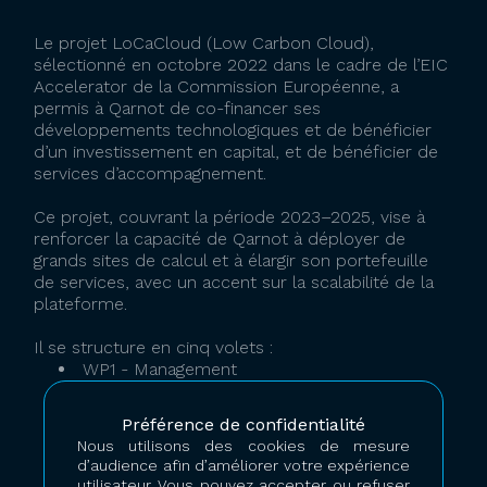
Le projet LoCaCloud (Low Carbon Cloud),
sélectionné en octobre 2022 dans le cadre de l’EIC
Accelerator de la Commission Européenne, a
permis à Qarnot de co-financer ses
développements technologiques et de bénéficier
d’un investissement en capital, et de bénéficier de
services d’accompagnement.
Ce projet, couvrant la période 2023–2025, vise à
renforcer la capacité de Qarnot à déployer de
grands sites de calcul et à élargir son portefeuille
de services, avec un accent sur la scalabilité de la
plateforme.
Il se structure en cinq volets :
WP1 - Management
WP2 - Market Activities
WP3 - HW and edge data center
Préférence de confidentialité
development
Nous utilisons des cookies de mesure
WP4 - Orchestrator, software grid
d’audience afin d’améliorer votre expérience
management development
utilisateur. Vous pouvez accepter ou refuser