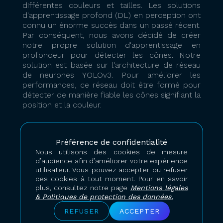
différentes couleurs et tailles. Les solutions
d'apprentissage profond (DL) en perception ont
connu un énorme succès dans un passé récent.
Par conséquent, nous avons décidé de créer
notre propre solution d'apprentissage en
profondeur pour détecter les cônes. Notre
solution est basée sur l'architecture de réseau
de neurones YOLOv3. Pour améliorer les
performances, ce réseau doit être formé pour
détecter de manière fiable les cônes signifiant la
position et la couleur.
Préférence de confidentialité
De la puissance de calcul pour
Nous utilisons des cookies de mesure
entraîner le modèle
d’audience afin d’améliorer votre expérience
utilisateur. Vous pouvez accepter ou refuser
ces cookies à tout moment. Pour en savoir
Le plus grand défi du développement d'une
plus, consultez notre page
Mentions légales
telle solution est d'avoir une ressource de
& Politiques de protection des données.
calcul à grande échelle pour la formation et nos
REFUSER
ACCEPTER
ordinateurs portables à usage général ne sont