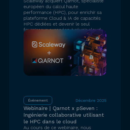
Scaleway acquiert Qarnot, spécialiste
européen du calcul haute
performance (HPC), pour enrichir sa
plateforme Cloud & IA de capacités
HPC dédiées et devenir le seul
fournisseur européen à réunir cloud,
IA et HPC sur une plateforme unique.
EN SAVOIR PLUS
Décembre 2025
Événement
Webinaire | Qarnot x pSeven :
Ingénierie collaborative utilisant
le HPC dans le cloud
Au cours de ce webinaire, nous