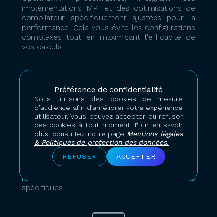
implémentations MPI et des optimisations de
compilateur spécifiquement ajustées pour la
performance. Cela vous évite les configurations
complexes tout en maximisant l'efficacité de
vos calculs.
Préférence de confidentialité
Nous utilisons des cookies de mesure
Flexibilité de
d’audience afin d’améliorer votre expérience
utilisateur. Vous pouvez accepter ou refuser
compilation personnalisée
ces cookies à tout moment. Pour en savoir
plus, consultez notre page
Mentions légales
Si vous utilisez des variantes spécialisées
& Politiques de protection des données.
d'OpenFOAM ou des versions compilées sur
REFUSER
ACCEPTER
mesure, notre infrastructure vous permet de
déployer vos propres conteneurs avec vos
modifications de solveur et vos bibliothèques
spécifiques.