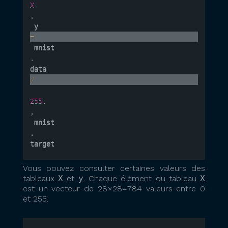
X
,
 y 
=
 mnist
.
data 
/
255.
,
 mnist
.
target
Vous pouvez consulter certaines valeurs des
tableaux
X
et
y
. Chaque élément du tableau
X
est un vecteur de 28×28=784 valeurs entre 0
et 255.