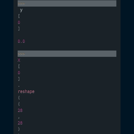
>>>
 y
[
0
]
0.0
>>>
X
[
0
]
.
reshape
(
(
28
,
28
)