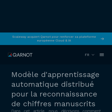
Scaleway acquiert Qarnot pour renforcer sa plateforme
européenne Cloud & IA
RETOUR
Janvier 20217
ML & IA
FR
Modèle d'apprentissage
automatique distribué
pour la reconnaissance
de chiffres manuscrits
Dans cet article, nous décrivons comment