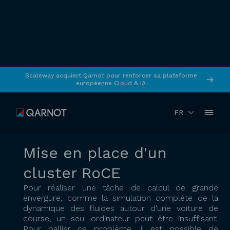
Scaleway acquiert Qarnot pour renforcer sa plateforme
européenne Cloud & IA
RETOUR
Novembre 2022
Simulation
FR
Mise en place d'un
cluster RoCE
Pour réaliser une tâche de calcul de grande
envergure, comme la simulation complète de la
dynamique des fluides autour d'une voiture de
course, un seul ordinateur peut être insuffisant.
Pour pallier ce problème, il est possible de