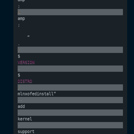
;
&
amp
;
    “
.
/
$
VERSION
-
$
DISTRO
/
mlnxofedinstall” 
--
add
-
kernel
-
support