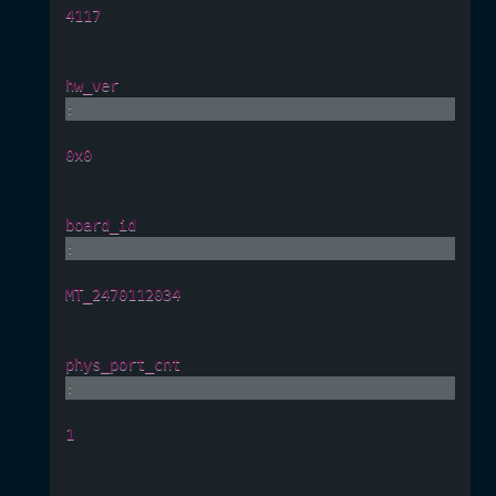
4117
hw_ver
:
0x0
board_id
:
MT_2470112034
phys_port_cnt
:
1