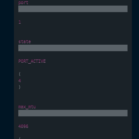
port
:
1
state
:
PORT_ACTIVE
(
4
)
max_mtu
:
4096