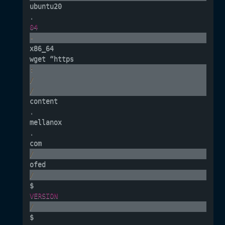
ubuntu20
.
04
-
x86_64

wget “https
:
/
/
content
.
mellanox
.
com
/
ofed
/
$
VERSION
/
$