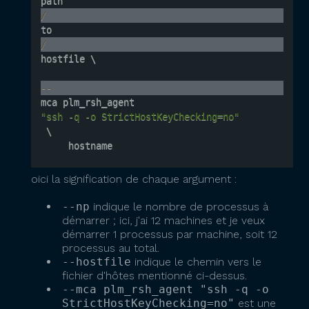
path
/
to
/
hostfile \

--
mca plm_rsh_agent 
"ssh -q -o StrictHostKeyChecking=no"
 \

     hostname
oici la signification de chaque argument :
--np
indique le nombre de processus à
démarrer ; ici, j'ai 12 machines et je veux
démarrer 1 processus par machine, soit 12
processus au total.
--hostfile
indique le chemin vers le
fichier d'hôtes mentionné ci-dessus.
--mca plm_rsh_agent "ssh -q -o
StrictHostKeyChecking=no"
est une