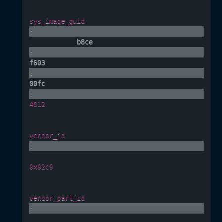
sys_image_guid
:
            b8ce
:
f603
:
00fc
:
4012
vendor_id
:
0x02c9
vendor_part_id
: