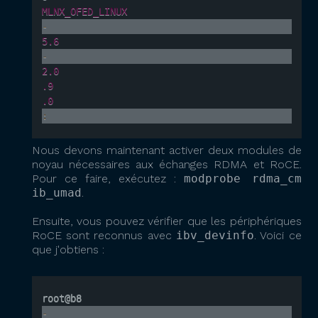
MLNX_OFED_LINUX
-
5.6
-
2.0
.9
.0
:
Nous devons maintenant activer deux modules de
noyau nécessaires aux échanges RDMA et RoCE.
Pour ce faire, exécutez :
modprobe rdma_cm
ib_umad
.
Ensuite, vous pouvez vérifier que les périphériques
RoCE sont reconnus avec
ibv_devinfo
. Voici ce
que j'obtiens :
root@b8
-