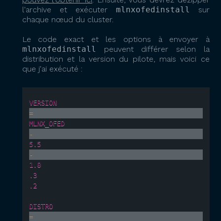
l'archive et exécuter
mlnxofedinstall
sur
chaque nœud du cluster.
Le code exact et les options à envoyer à
mlnxofedinstall
peuvent différer selon la
distribution et la version du pilote, mais voici ce
que j'ai exécuté :
VERSION
=
MLNX_OFED
-
5.5
-
1.0
.3
.2
DISTRO
=