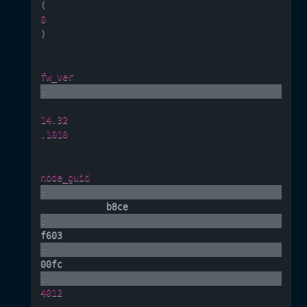
(
0
)
fw_ver
:
14.32
.1010
node_guid
:
            b8ce
:
f603
:
00fc
:
4012