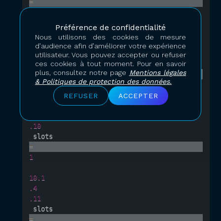
=
1
Préférence de confidentialité
10.1
Nous utilisons des cookies de mesure
.4
d’audience afin d’améliorer votre expérience
.9
utilisateur. Vous pouvez accepter ou refuser
 slots
ces cookies à tout moment. Pour en savoir
plus, consultez notre page
Mentions légales
=
& Politiques de protection des données.
1
REFUSER
ACCEPTER
10.1
.4
.10
 slots
=
1
10.1
.4
.11
 slots
=