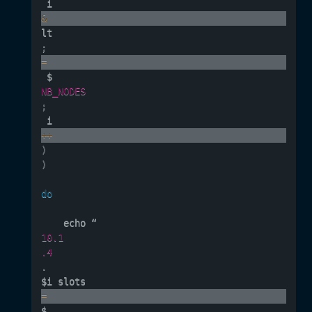
 i 
&
lt
;
=
 $
NB_NODES
;
 i
++
)
)
do
    echo “
10.1
.4
.
$i slots
=
$