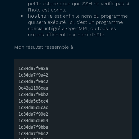
petite astuce pour que SSH ne vérifie pas si
l'hôte est connu.
hostname
est enfin le nom du programme
qui sera exécuté. Ici, c'est un programme
spécial intégré à OpenMPI, où tous les
nœuds affichent leur nom d'hôte.
Mon résultat ressemble à :
1c34da7f9a3a

1c34da7f9a42

1c34da7f9ac2

0c42a1198eaa

1c34da7f9bb2

1c34da5c5cc4

1c34da5c5cac

1c34da7f99e2

1c34da5c5e54

1c34da7f9bba

1c34da7f9bc2
