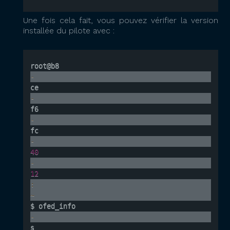
Une fois cela fait, vous pouvez vérifier la version
installée du pilote avec :
root@b8
-
ce
-
f6
-
fc
-
40
-
12
:
~
$ ofed_info 
-