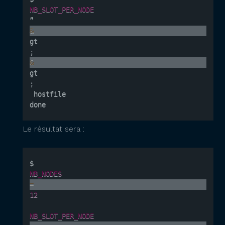
NB_SLOT_PER_NODE
” 
&
gt
;
&
gt
;
 hostfile

done
Le résultat sera :
$ 
NB_NODES
=
12
NB_SLOT_PER_NODE