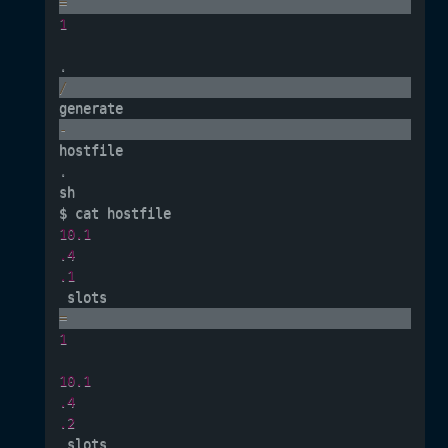
=
1
.
/
generate
-
hostfile
.
sh

10.1
.4
.1
 slots
=
1
10.1
.4
.2
 slots