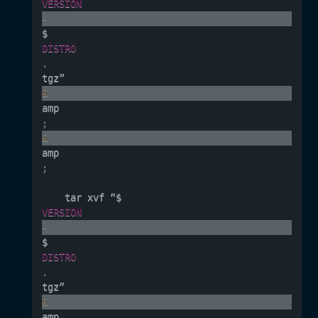
VERSION
-
$
DISTRO
.
tgz” 
&
amp
;
&
amp
;
    tar xvf “$
VERSION
-
$
DISTRO
.
tgz” 
&
amp