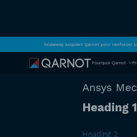
Scaleway acquiert Qarnot pour renforcer 
RETOUR
Simulation
Pourquoi Qarnot
Pr
Ansys Mec
Heading 1
Heading 2