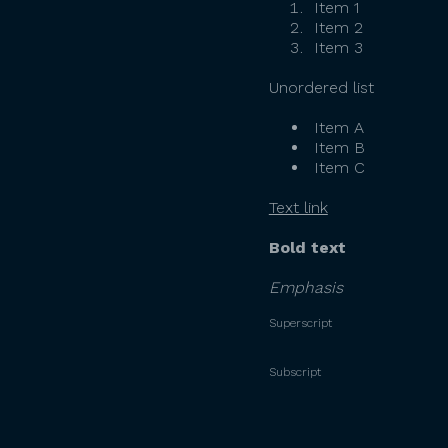
Item 1
Item 2
Item 3
Unordered list
Item A
Item B
Item C
Text link
Bold text
Emphasis
Superscript
Subscript