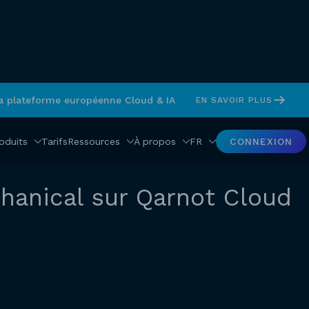
sa plateforme européenne Cloud & IA
EN SAVOIR PLUS
oduits
Tarifs
Ressources
À propos
FR
CONNEXION
hanical sur Qarnot Cloud