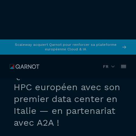
Scaleway acquiert Qarnot pour renforcer sa plateforme
européenne Cloud & IA
RETOUR
Juin 2025
Communiqué de presse
FR
Qarnot étend son cloud
HPC européen avec son
premier data center en
Italie — en partenariat
avec A2A !